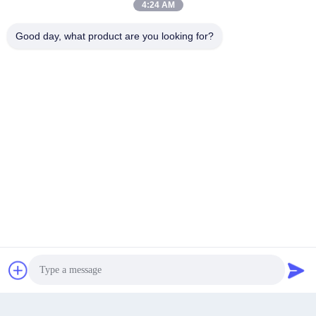
4:24 AM
Good day, what product are you looking for?
Das südliche Industrieentwicklungsgebiet in der Stadt
Meicheng, Stadt Jiande, Zhejiang, China.
Adresse
Get a Quote