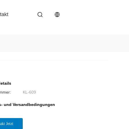
takt
etails
ummer:
KL-609
s- und Versandbedingungen
akt Jetzt