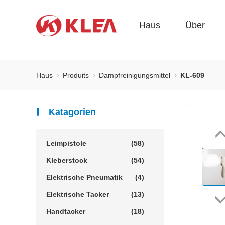
Haus
Über
Haus
Produits
Dampfreinigungsmittel
KL-609
Katagorien
Leimpistole
(58)
Kleberstock
(54)
Elektrische Pneumatik
(4)
Elektrische Tacker
(13)
Handtacker
(18)