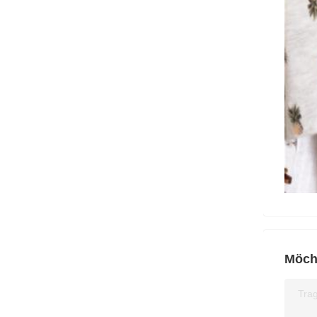
Möcht
Trag