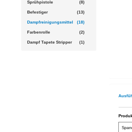
Sprühpistole
(8)
Befestiger
(13)
Dampfreinigungsmittel
(18)
Farbenrolle
(2)
Dampf Tapete Stripper
(1)
Ausfüh
Produ
Span