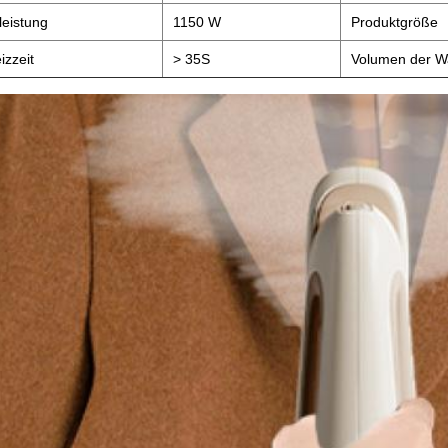
eistung
1150 W
Produktgröße
izzeit
> 35S
Volumen der W